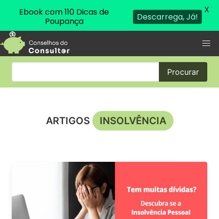
X
Ebook com 110 Dicas de
Descarrega, Já!
Poupança
Procurar
ARTIGOS
INSOLVÊNCIA