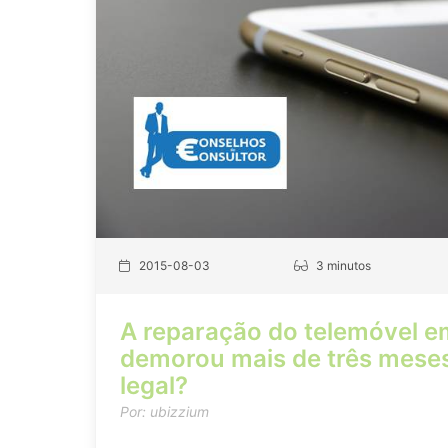
2015-08-03
3 minutos
A reparação do telemóvel e
demorou mais de três meses.
legal?
Por: ubizzium