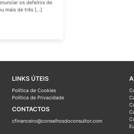
enunciar os defeitos de
ou mais de três […]
LINKS ÚTEIS
A
Política de Cookies
C
Política de Privacidade
C
C
CONTACTOS
C
C
cfinanceiro@conselhosdoconsultor.com
Eu