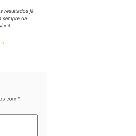
 resultados já
e sempre da
ável.
ia
dos com
*