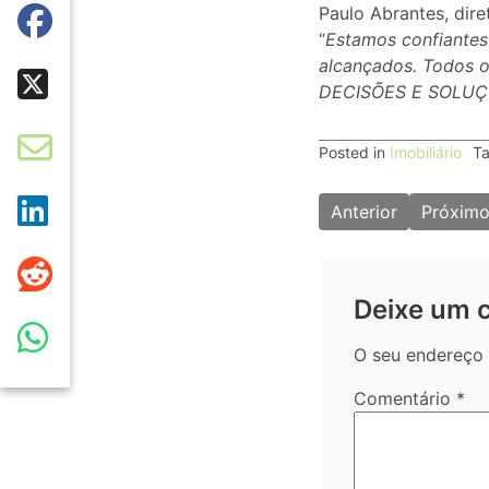
Paulo Abrantes, di
“
Estamos confiantes
alcançados. Todos o
DECISÕES E SOLUÇÕE
Posted in
Imobiliário
T
Navegação
Anterior
Próxim
de
artigos
Deixe um 
O seu endereço 
Comentário
*