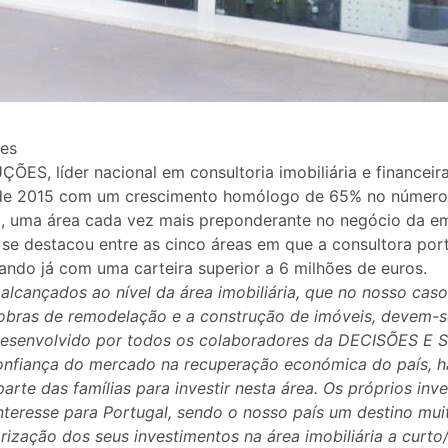
ES, líder nacional em consultoria imobiliária e financeira
 de 2015 com um crescimento homólogo de 65% no número
a, uma área cada vez mais preponderante no negócio da e
e destacou entre as cinco áreas em que a consultora port
ando já com uma carteira superior a 6 milhões de euros.
alcançados ao nível da área imobiliária, que no nosso ca
obras de remodelação e a construção de imóveis, devem-
 desenvolvido por todos os colaboradores da DECISÕES 
onfiança do mercado na recuperação económica do país, 
parte das famílias para investir nesta área. Os próprios inv
teresse para Portugal, sendo o nosso país um destino muit
rização dos seus investimentos na área imobiliária a curt