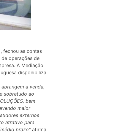
, fechou as contas
 de operações de
mpresa. A Mediação
uguesa disponibiliza
so abrangem a venda,
se sobretudo ao
E SOLUÇÕES, bem
havendo maior
estidores externos
o atrativo para
o/médio prazo”
afirma