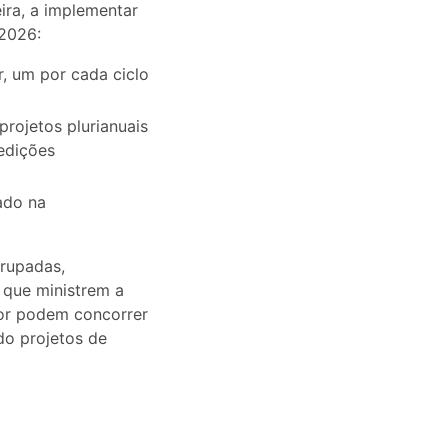
ira, a implementar
/2026:
r, um por cada ciclo
rojetos plurianuais
edições
ado na
rupadas,
s que ministrem a
sor podem concorrer
o projetos de