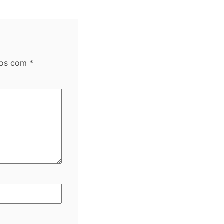
dos com
*