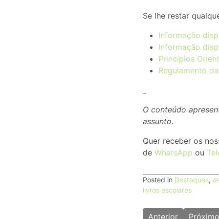
Se lhe restar qualq
Informação disp
Informação disp
Princípios Orien
Regulamento da
_
O conteúdo apresent
assunto.
Quer receber os nos
de
WhatsApp
ou
Te
Posted in
Destaques
,
d
livros escolares
Navegação
Anterior
Próxim