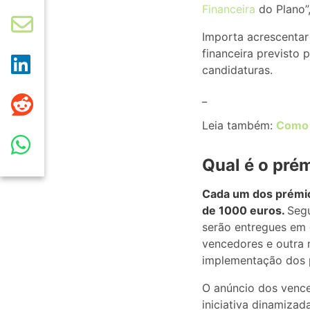
Financeira
do Plano”,
Importa acrescentar
financeira previsto 
candidaturas.
_
Leia também:
Como p
Qual é o pré
Cada um dos prémios
de 1000 euros.
Segu
serão entregues em 
vencedores e outra 
implementação dos p
O anúncio dos venc
iniciativa dinamizad