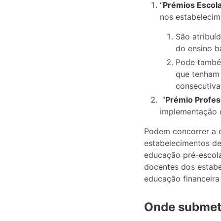
“
Prémios Escol
nos estabelecim
São atribuí
do ensino b
Pode também
que tenham 
consecutiva
“
Prémio Profes
implementação d
Podem concorrer a e
estabelecimentos de 
educação pré-escola
docentes dos estab
educação financeira
Onde submete