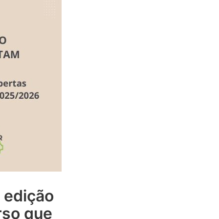
ª edição
rso que