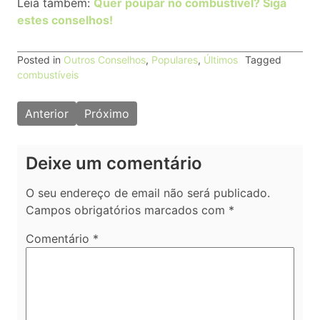
Leia também:
Quer poupar no combustível? Siga
estes conselhos!
Posted in
Outros Conselhos
,
Populares
,
Últimos
Tagged
combustíveis
Navegação
Anterior
Próximo
de
artigos
Deixe um comentário
O seu endereço de email não será publicado.
Campos obrigatórios marcados com
*
Comentário
*