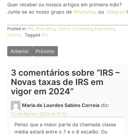
Quer receber os nossos artigos em primeira mão?
Junte-se ao nosso grupo de
WhatsApp
ou
Telegram
!
Posted in
IRS
,
Mais lidos
,
Outros Conselhos
,
Populares
,
Últimos
Tagged
IRS
Navegação
Anterior
Próximo
de
artigos
3 comentários sobre “
IRS –
Novas taxas de IRS em
vigor em 2024
”
Maria de Lourdes Sabino Correia
diz:
15 de Agosto, 2024 às 11:10
Penso que a maior parte da chamada classe
média estará entre o 7 e o 8 escalão. Ou