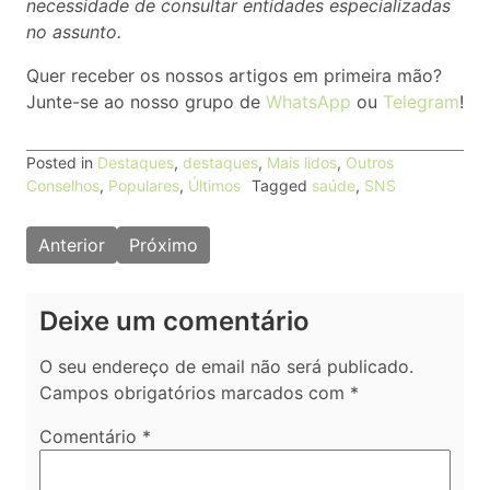
necessidade de consultar entidades especializadas
no assunto.
Quer receber os nossos artigos em primeira mão?
Junte-se ao nosso grupo de
WhatsApp
ou
Telegram
!
Posted in
Destaques
,
destaques
,
Mais lidos
,
Outros
Conselhos
,
Populares
,
Últimos
Tagged
saúde
,
SNS
Navegação
Anterior
Próximo
de
artigos
Deixe um comentário
O seu endereço de email não será publicado.
Campos obrigatórios marcados com
*
Comentário
*