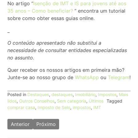
No artigo “
Isenção de IMT e IS para jovens até aos
35 anos – Como beneficiar?
” encontra um tutorial
sobre como obter essas guias online.
_
O conteúdo apresentado não substitui a
necessidade de consultar entidades especializadas
no assunto.
Quer receber os nossos artigos em primeira mão?
Junte-se ao nosso grupo de
WhatsApp
ou
Telegram
!
Posted in
Destaques
,
destaques
,
Imobiliário
,
Impostos
,
Mais
lidos
,
Outros Conselhos
,
Sem categoria
,
Últimos
Tagged
comprar casa
,
Imposto de Selo
,
impostos
,
IMT
Navegação
Anterior
Próximo
de