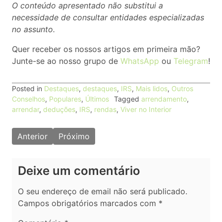
O conteúdo apresentado não substitui a
necessidade de consultar entidades especializadas
no assunto.
Quer receber os nossos artigos em primeira mão?
Junte-se ao nosso grupo de
WhatsApp
ou
Telegram
!
Posted in
Destaques
,
destaques
,
IRS
,
Mais lidos
,
Outros
Conselhos
,
Populares
,
Últimos
Tagged
arrendamento
,
arrendar
,
deduções
,
IRS
,
rendas
,
Viver no Interior
Navegação
Anterior
Próximo
de
artigos
Deixe um comentário
O seu endereço de email não será publicado.
Campos obrigatórios marcados com
*