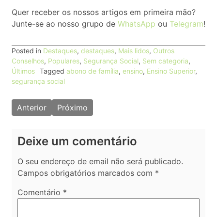
Quer receber os nossos artigos em primeira mão?
Junte-se ao nosso grupo de
WhatsApp
ou
Telegram
!
Posted in
Destaques
,
destaques
,
Mais lidos
,
Outros
Conselhos
,
Populares
,
Segurança Social
,
Sem categoria
,
Últimos
Tagged
abono de família
,
ensino
,
Ensino Superior
,
segurança social
Navegação
Anterior
Próximo
de
artigos
Deixe um comentário
O seu endereço de email não será publicado.
Campos obrigatórios marcados com
*
Comentário
*