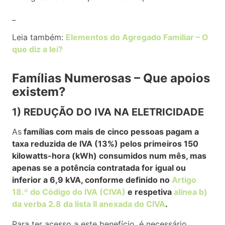
_
Leia também:
Elementos do Agregado Familiar – O
que diz a lei?
Famílias Numerosas – Que apoios
existem?
1) REDUÇÃO DO IVA NA ELETRICIDADE
As
famílias com mais de cinco pessoas pagam a
taxa reduzida de IVA (13%) pelos primeiros 150
kilowatts-hora (kWh) consumidos num mês, mas
apenas se a potência contratada for igual ou
inferior a 6,9 kVA, conforme definido no
Artigo
18.º do Código do IVA (CIVA)
e respetiva
alínea b)
da verba 2.8 da lista II anexada do CIVA
.
Para ter acesso a este benefício, é necessário