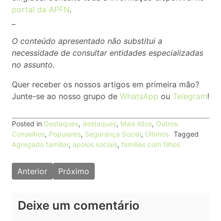
portal da APFN
.
_
O conteúdo apresentado não substitui a
necessidade de consultar entidades especializadas
no assunto.
Quer receber os nossos artigos em primeira mão?
Junte-se ao nosso grupo de
WhatsApp
ou
Telegram
!
Posted in
Destaques
,
destaques
,
Mais lidos
,
Outros
Conselhos
,
Populares
,
Segurança Social
,
Últimos
Tagged
Agregado familiar
,
apoios sociais
,
familias com filhos
Navegação
Anterior
Próximo
de
artigos
Deixe um comentário